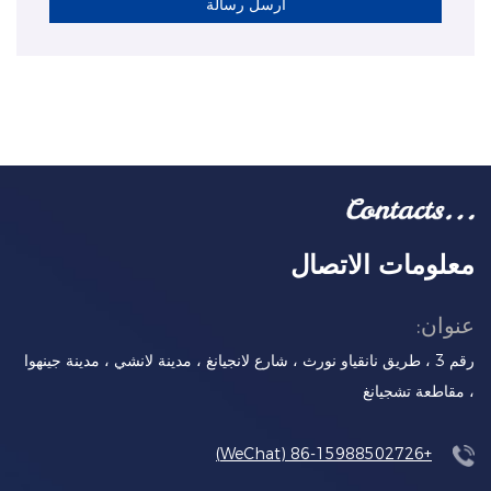
ارسل رسالة
معلومات الاتصال
عنوان:
رقم 3 ، طريق نانقياو نورث ، شارع لانجيانغ ، مدينة لانشي ، مدينة جينهوا
، مقاطعة تشجيانغ
+86-15988502726 (WeChat)