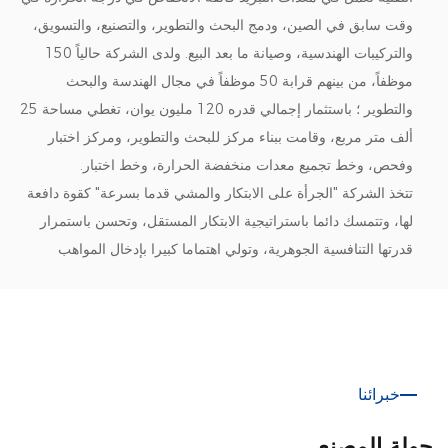
وقت سابق في الصين، ودمج البحث والتطوير، والتصنيع، والتسويق،
والتركيبات الهندسية، وصيانة ما بعد البيع. ولدى الشركة حالياً 150
موظفاً، من بينهم قرابة 50 موظفاً في مجال الهندسة والبحث
والتطوير ؛ باستثمار إجمالي قدره 120 مليون يوان، تغطي مساحة 25
ألف متر مربع، وقامت ببناء مركز للبحث والتطوير، ومركز اختبار
وفحص، وخط تجميع معدات منخفضة الحرارة، وخط اختبار.
تتخذ الشركة "الجرأة على الابتكار والمشي قدما بسرعة" كقوة دافعة
لها، وتتمسك دائما باستراتيجية الابتكار المستقل، وتحسن باستمرار
قدرتها التنافسية الجوهرية، وتولي اهتماما كبيرا بإدخال المواهب
وتدريبها، ما يخلق فريق إدارة عالي الجودة. تتمتع الشركة بقوة تقنية
قوية، وقد حققت أكثر من 60 ابتكارا علميا وتكنولوجيا وأكثر من 40
تقنية مسجلة. كما اضطلعت بمواضيع مشاريع علمية وتكنولوجية بلدية
رئيسية وشاركت في صياغة العديد من المعايير الوطنية ومعايير
الصناعة.
خبرائنا
وتشمل المنتجات الرئيسية للشركة سلسلة الطب الحيوي، سلسلة
جولة المصنع
مختبرات أدوات البحث العلمي، سلسلة المطابخ المائية الباردة