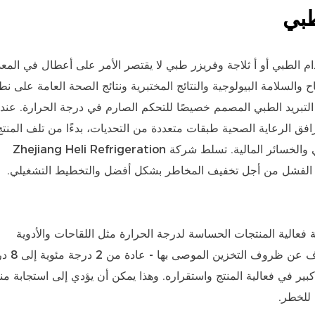
طبي
دام الطبي
أو أ
ثلاجة وفريزر طبي
لا يقتصر الأمر على أعطال في المع
السلامة البيولوجية والنتائج المختبرية ونتائج الصحة العامة على نط
م التبريد الطبي المصمم خصيصًا للتحكم الصارم في درجة الحرارة. عندم
ق الرعاية الصحية طبقات متعددة من التحديات، بدءًا من تلف المنتج
ومخاطر سلامة المرضى إلى مشكلات الامتثال التنظيمي والخسائر المالية. تسلط شركة Zhejiang Heli Refrigeration
زالة فعالية المنتجات الحساسة لدرجة الحرارة مثل اللقاحات والأدوية
البيولوجية والكواشف والعينات. تظهر 
بير في فعالية المنتج واستقراره. وهذا يمكن أن يؤدي إلى استجابة من
 للخطر.