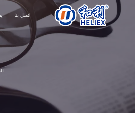
اتصل بنا
ي
ال