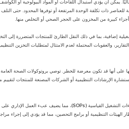
ليًا. يمكن أن يؤدي استبدال اللقاحات أو المواد البيولوجية أو الكواشف
ة للعناصر ذات تكلفة الوحدة المرتفعة أو توفرها المحدود. حتى التلف
أجزاء كبيرة من المخزون على الحجر الصحي أو التخلص منها.
يلية إضافية، بما في ذلك النقل الطارئ للمنتجات المتضررة إلى التخ
قارير، والعقوبات المحتملة لعدم الامتثال لمتطلبات التخزين التنظيمي
ا على أنها قد تكون معرضة للخطر. توصي بروتوكولات الصحة العامة
ستشارة الإرشادات التنظيمية أو الشركات المصنعة للمنتجات لتقييم ما 
تتطلب هذه العملية حفظ السجلات بعناية والالتزام بإجراءات التشغيل القياسية (SOPs)، مما يضيف عبء العمل الإداري على
ر الهيئات التنظيمية أو برامج التحصين، مما قد يؤدي إلى إجراء مراج