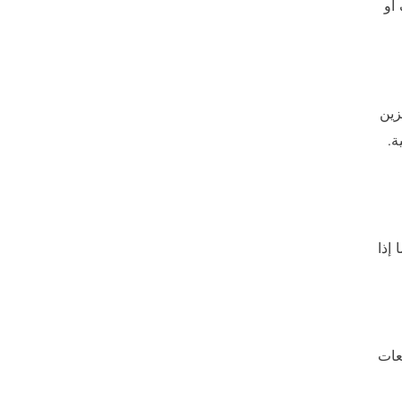
 أو
زين
ة.
إذا
عات