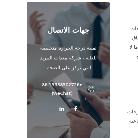
دات
جهات الاتصال
اق
ا لا
تقنية درجة الحرارة منخفضة
للغاية ، شركة معدات التبريد
التي تركز على الصحة.
+86-15988502726
(WeChat)
الأبحاث أن الانحراف عن ظروف التخزين الموصى بها - عادة من 2 درجة مئوية إلى 8 درجات
اعية