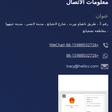
معلومات الاتصال
عنوان:
رقم 3 ، طريق نانقياو نورث ، شارع لانجيانغ ، مدينة لانشي ، مدينة جينهوا
، مقاطعة تشجيانغ
+86-15988502726 (WeChat)
+86-15988502726
tracy@helilcc.com
سلسلة محمولة/فريزر السيارة