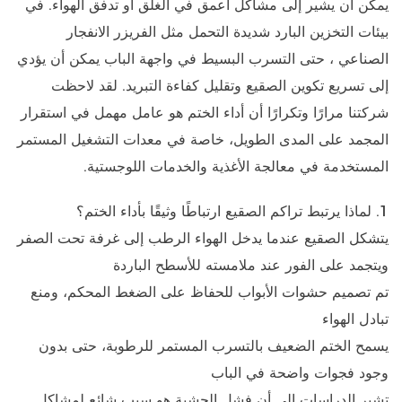
يمكن أن يشير إلى مشاكل أعمق في الغلق أو تدفق الهواء. في
بيئات التخزين البارد شديدة التحمل مثل
الفريزر الانفجار
الصناعي
، حتى التسرب البسيط في واجهة الباب يمكن أن يؤدي
إلى تسريع تكوين الصقيع وتقليل كفاءة التبريد. لقد لاحظت
شركتنا مرارًا وتكرارًا أن أداء الختم هو عامل مهمل في استقرار
المجمد على المدى الطويل، خاصة في معدات التشغيل المستمر
المستخدمة في معالجة الأغذية والخدمات اللوجستية.
1. لماذا يرتبط تراكم الصقيع ارتباطًا وثيقًا بأداء الختم؟
يتشكل الصقيع عندما يدخل الهواء الرطب إلى غرفة تحت الصفر
ويتجمد على الفور عند ملامسته للأسطح الباردة
تم تصميم حشوات الأبواب للحفاظ على الضغط المحكم، ومنع
تبادل الهواء
يسمح الختم الضعيف بالتسرب المستمر للرطوبة، حتى بدون
وجود فجوات واضحة في الباب
تشير الدراسات إلى أن فشل الحشية هو سبب شائع لمشاكل