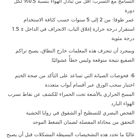
التسامح مع التسرب: أقل من
تبادل الهواء بنسبة 0.5% لكل
دورة
عمر طوقا:
من 2 إلى 5 سنوات حسب كثافة الاستخدام
استقرار درجة حرارة إغلاق الباب: الانحراف في الداخل
± 1.5
درجة مئوية
وبمجرد أن تنجرف هذه المعلمات خارج النطاق، يصبح تراكم
الصقيع نتيجة متوقعة وليس خطأً عشوائيًا.
6. فحوصات الصيانة التي تساعد على التأكد من صحة الختم
اختبار سحب الورق عبر أقسام أبواب متعددة
المسح الحراري بالأشعة تحت الحمراء للكشف عن نقاط تسرب
الهواء البارد
الفحص البصري للتسطيح أو الشقوق في زوايا الحشية
التحقق من محاذاة المفصلة لضمان الضغط الموحد
غالبًا ما تحدد هذه التشخيصات البسيطة المشكلات قبل أن يصبح