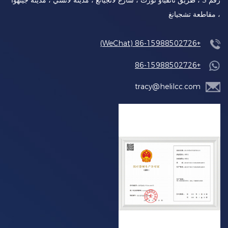
رقم 3 ، طريق نانقياو نورث ، شارع لانجيانغ ، مدينة لانشي ، مدينة جينهوا
، مقاطعة تشجيانغ
+86-15988502726 (WeChat)
+86-15988502726
tracy@helilcc.com
سلسلة محمولة/فريزر السيارة